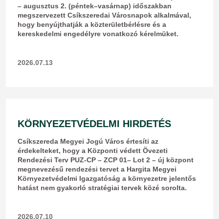
– augusztus 2. (péntek–vasárnap) időszakban
megszervezett Csíkszeredai Városnapok alkalmával,
hogy benyújthatják a közterületbérlésre és a
kereskedelmi engedélyre vonatkozó kérelmüket.
2026.07.13
KÖRNYEZETVÉDELMI HIRDETÉS
Csíkszereda Megyei Jogú Város értesíti az
érdekelteket, hogy a Központi védett Övezeti
Rendezési Terv PUZ-CP – ZCP 01– Lot 2 – új központ
megnevezésű rendezési tervet a Hargita Megyei
Környezetvédelmi Igazgatóság a környezetre jelentős
hatást nem gyakorló stratégiai tervek közé sorolta.
2026.07.10