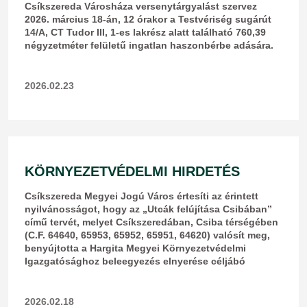
Csíkszereda Városháza versenytárgyalást szervez
2026. március 18-án, 12 órakor a Testvériség sugárút
14/A, CT Tudor III, 1-es lakrész alatt található 760,39
négyzetméter felületű ingatlan haszonbérbe adására.
2026.02.23
KÖRNYEZETVÉDELMI HIRDETÉS
Csíkszereda Megyei Jogú Város értesíti az érintett
nyilvánosságot, hogy az „Utcák felújítása Csibában”
című tervét, melyet Csíkszeredában, Csiba térségében
(C.F. 64640, 65953, 65952, 65951, 64620) valósít meg,
benyújtotta a Hargita Megyei Környezetvédelmi
Igazgatósághoz beleegyezés elnyerése céljábó
2026.02.18