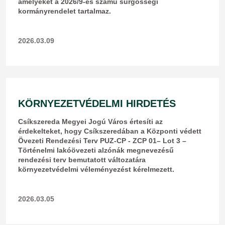
amelyeket a 2026/9-es számú sürgősségi
kormányrendelet tartalmaz.
2026.03.09
KÖRNYEZETVÉDELMI HIRDETÉS
​Csíkszereda Megyei Jogú Város értesíti az
érdekelteket, hogy Csíkszeredában a Központi védett
Övezeti Rendezési Terv PUZ-CP - ZCP 01– Lot 3 –
Történelmi lakóövezeti alzónák megnevezésű
rendezési terv bemutatott változatára
környezetvédelmi véleményezést kérelmezett.
2026.03.05