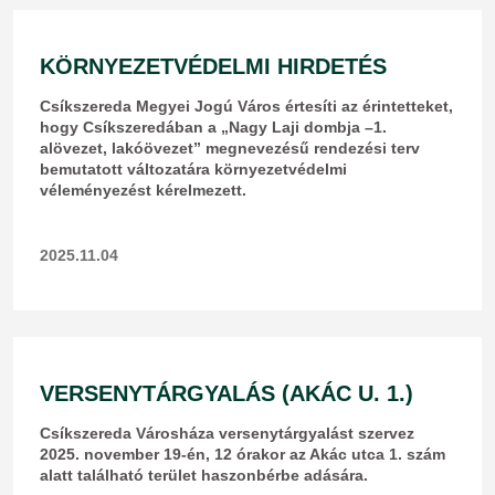
KÖRNYEZETVÉDELMI HIRDETÉS
Csíkszereda Megyei Jogú Város értesíti az érintetteket,
hogy Csíkszeredában a „Nagy Laji dombja –1.
alövezet, lakóövezet” megnevezésű rendezési terv
bemutatott változatára környezetvédelmi
véleményezést kérelmezett.
2025.11.04
VERSENYTÁRGYALÁS (AKÁC U. 1.)
Csíkszereda Városháza versenytárgyalást szervez
2025. november 19-én, 12 órakor az Akác utca 1. szám
alatt található terület haszonbérbe adására.