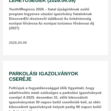
LEHETŐSÉGEK (2026.04.09)
Youth4Regions 2026 – fiatal újságíróknak szóló
program Ingyenes utazási igazolvány fiataloknak
DiscoverEU résztvevői találkozó Az önkéntesség
európai fővárosa Az európai turizmus fővárosai díj
(2027)
2026.04.09
PARKOLÁSI IGAZOLVÁNYOK
CSERÉJE
Felhívjuk a fogyatékossággal élők figyelmét, hogy
adatfrissítés miatt szükséges a parkolási igazolványuk
cseréje! A 2025. december 31. előtt kibocsátott
igazolványokat 30 napon belül cserélniük kell, az idén
kibocsátott igazolványok helyett pedig 90 napon belül