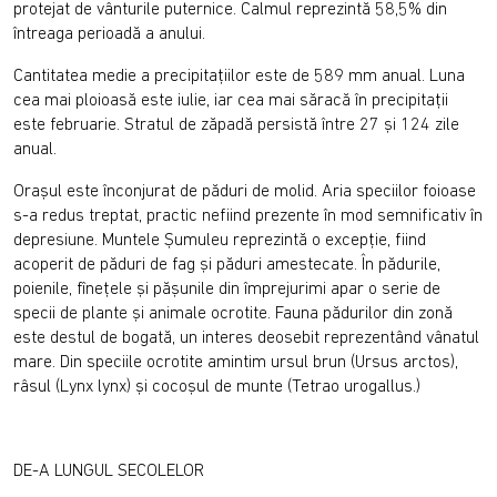
protejat de vânturile puternice. Calmul reprezintă 58,5% din
întreaga perioadă a anului.
Cantitatea medie a precipitaţiilor este de 589 mm anual. Luna
cea mai ploioasă este iulie, iar cea mai săracă în precipitaţii
este februarie. Stratul de zăpadă persistă între 27 şi 124 zile
anual.
Oraşul este înconjurat de păduri de molid. Aria speciilor foioase
s-a redus treptat, practic nefiind prezente în mod semnificativ în
depresiune. Muntele Şumuleu reprezintă o excepţie, fiind
acoperit de păduri de fag şi păduri amestecate. În pădurile,
poienile, fîneţele şi păşunile din împrejurimi apar o serie de
specii de plante şi animale ocrotite. Fauna pădurilor din zonă
este destul de bogată, un interes deosebit reprezentând vânatul
mare. Din speciile ocrotite amintim ursul brun (Ursus arctos),
râsul (Lynx lynx) şi cocoşul de munte (Tetrao urogallus.)
DE-A LUNGUL SECOLELOR