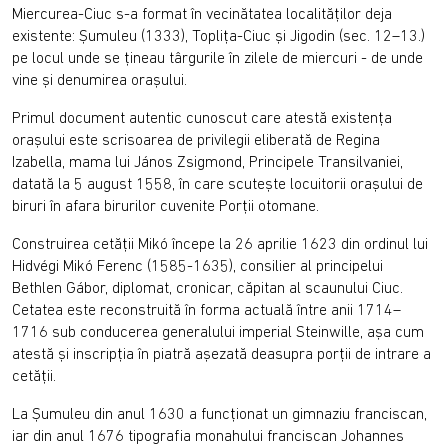
Miercurea-Ciuc s-a format în vecinătatea localităţilor deja
existente: Şumuleu (1333), Topliţa-Ciuc şi Jigodin (sec. 12–13.)
pe locul unde se ţineau târgurile în zilele de miercuri - de unde
vine şi denumirea oraşului.
Primul document autentic cunoscut care atestă existenţa
oraşului este scrisoarea de privilegii eliberată de Regina
Izabella, mama lui János Zsigmond, Principele Transilvaniei,
datată la 5 august 1558, în care scuteşte locuitorii oraşului de
biruri în afara birurilor cuvenite Porţii otomane.
Construirea cetăţii Mikó începe la 26 aprilie 1623 din ordinul lui
Hidvégi Mikó Ferenc (1585-1635), consilier al principelui
Bethlen Gábor, diplomat, cronicar, căpitan al scaunului Ciuc.
Cetatea este reconstruită în forma actuală între anii 1714–
1716 sub conducerea generalului imperial Steinwille, aşa cum
atestă şi inscripţia în piatră aşezată deasupra porţii de intrare a
cetăţii.
La Şumuleu din anul 1630 a funcţionat un gimnaziu franciscan,
iar din anul 1676 tipografia monahului franciscan Johannes