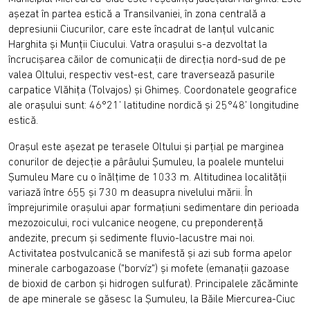
aşezat în partea estică a Transilvaniei, în zona centrală a
depresiunii Ciucurilor, care este încadrat de lanţul vulcanic
Harghita şi Munţii Ciucului. Vatra oraşului s-a dezvoltat la
încrucişarea căilor de comunicaţii de direcţia nord-sud de pe
valea Oltului, respectiv vest-est, care traversează pasurile
carpatice Vlăhiţa (Tolvajos) şi Ghimeş. Coordonatele geografice
ale oraşului sunt: 46°21’ latitudine nordică şi 25°48’ longitudine
estică.
Oraşul este aşezat pe terasele Oltului şi parţial pe marginea
conurilor de dejecţie a pârâului Şumuleu, la poalele muntelui
Şumuleu Mare cu o înălţime de 1033 m. Altitudinea localităţii
variază între 655 şi 730 m deasupra nivelului mării. În
împrejurimile oraşului apar formaţiuni sedimentare din perioada
mezozoicului, roci vulcanice neogene, cu preponderenţă
andezite, precum şi sedimente fluvio-lacustre mai noi.
Activitatea postvulcanică se manifestă şi azi sub forma apelor
minerale carbogazoase ("borvíz") şi mofete (emanaţii gazoase
de bioxid de carbon şi hidrogen sulfurat). Principalele zăcăminte
de ape minerale se găsesc la Şumuleu, la Băile Miercurea-Ciuc