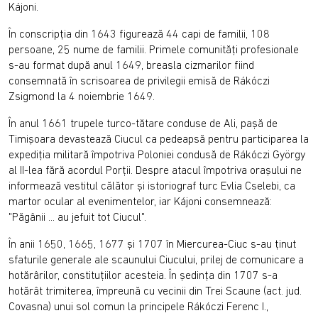
Kájoni.
În conscripţia din 1643 figurează 44 capi de familii, 108
persoane, 25 nume de familii. Primele comunităţi profesionale
s-au format după anul 1649, breasla cizmarilor fiind
consemnată în scrisoarea de privilegii emisă de Rákóczi
Zsigmond la 4 noiembrie 1649.
În anul 1661 trupele turco-tătare conduse de Ali, paşă de
Timişoara devastează Ciucul ca pedeapsă pentru participarea la
expediţia militară împotriva Poloniei condusă de Rákóczi György
al II-lea fără acordul Porţii. Despre atacul împotriva oraşului ne
informează vestitul călător şi istoriograf turc Evlia Cselebi, ca
martor ocular al evenimentelor, iar Kájoni consemnează:
"Păgânii ... au jefuit tot Ciucul".
În anii 1650, 1665, 1677 şi 1707 în Miercurea-Ciuc s-au ţinut
sfaturile generale ale scaunului Ciucului, prilej de comunicare a
hotărârilor, constituţiilor acesteia. În şedinţa din 1707 s-a
hotărât trimiterea, împreună cu vecinii din Trei Scaune (act. jud.
Covasna) unui sol comun la principele Rákóczi Ferenc I.,