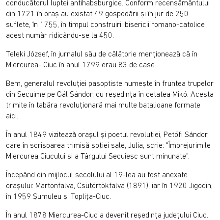
conducătorul luptei antihabsburgice. Conform recensământului
din 1721 în oraş au existat 49 gospodării şi în jur de 250
suflete, în 1755, în timpul construirii bisericii romano-catolice
acest număr ridicându-se la 450.
Teleki József, în jurnalul său de călătorie menţionează că în
Miercurea- Ciuc în anul 1799 erau 83 de case.
Bem, generalul revoluţiei paşoptiste numeşte în fruntea trupelor
din Secuime pe Gál Sándor, cu reşedinţa în cetatea Mikó. Acesta
trimite în tabăra revoluţionară mai multe batalioane formate
aici.
În anul 1849 vizitează oraşul şi poetul revoluţiei, Petőfi Sándor,
care în scrisoarea trimisă soţiei sale, Julia, scrie: "Împrejurimile
Miercurea Ciucului şi a Târgului Secuiesc sunt minunate".
Începând din mijlocul secolului al 19-lea au fost anexate
oraşului: Martonfalva, Csütörtökfalva (1891), iar în 1920 Jigodin,
în 1959 Şumuleu şi Topliţa-Ciuc.
În anul 1878 Miercurea-Ciuc a devenit reşedinţa judeţului Ciuc.