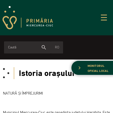
search
RO
MONITORUL
chevron_right
Istoria orașului
OFICIAL LOCAL
NATURĂ ŞI ÎMPREJURIMI
Municipiul Miercurea-Ciuc este reşedinţa judeţului Harghita. Este