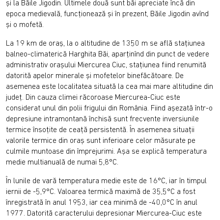
şi la Băile Jigodin. Ultimele două sunt băi apreciate încă din
epoca medievală, funcţionează şi în prezent, Băile Jigodin avînd
şi o mofetă.
La 19 km de oraş, la o altitudine de 1350 m se află staţiunea
balneo-climaterică Harghita Băi, aparţinînd din punct de vedere
administrativ oraşului Miercurea Ciuc, staţiunea fiind renumită
datorită apelor minerale şi mofetelor binefăcătoare. De
asemenea este localitatea situată la cea mai mare altitudine din
judeţ. Din cauza climei răcoroase Miercurea-Ciuc este
considerat unul din polii frigului din România. Fiind aşezată într-o
depresiune intramontană închisă sunt frecvente inversiunile
termice însoţite de ceaţă persistentă. În asemenea situaţii
valorile termice din oraş sunt inferioare celor măsurate pe
culmile muntoase din împrejurimi. Aşa se explică temperatura
medie multianuală de numai 5,8°C.
În lunile de vară temperatura medie este de 16°C, iar în timpul
iernii de -5,9°C. Valoarea termică maximă de 35,5°C a fost
înregistrată în anul 1953, iar cea minimă de -40,0°C în anul
1977. Datorită caracterului depresionar Miercurea-Ciuc este