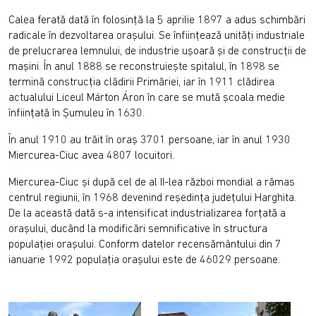
Calea ferată dată în folosinţă la 5 aprilie 1897 a adus schimbări
radicale în dezvoltarea oraşului. Se înfiinţează unităţi industriale
de prelucrarea lemnului, de industrie uşoară şi de construcţii de
maşini. În anul 1888 se reconstruieşte spitalul, în 1898 se
termină construcţia clădirii Primăriei, iar în 1911 clădirea
actualului Liceul Márton Áron în care se mută şcoala medie
înfiinţată în Şumuleu în 1630.
În anul 1910 au trăit în oraş 3701 persoane, iar în anul 1930
Miercurea-Ciuc avea 4807 locuitori.
Miercurea-Ciuc şi după cel de al II-lea război mondial a rămas
centrul regiunii, în 1968 devenind reşedinţa judeţului Harghita.
De la această dată s-a intensificat industrializarea forţată a
oraşului, ducând la modificări semnificative în structura
populaţiei oraşului. Conform datelor recensământului din 7
ianuarie 1992 populaţia oraşului este de 46029 persoane.