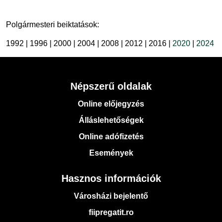
Polgármesteri beiktatások:
1992 | 1996 | 2000 | 2004 | 2008 | 2012 | 2016 |
2020
|
2024
Népszerű oldalak
Online előjegyzés
Álláslehetőségek
Online adófizetés
Események
Hasznos információk
Városházi bejelentő
fiipregatit.ro