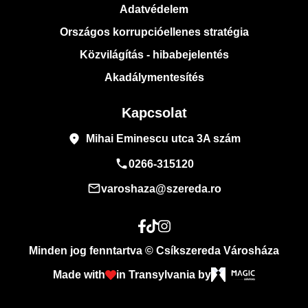
Adatvédelem
Országos korrupcióellenes stratégia
Közvilágítás - hibabejelentés
Akadálymentesítés
Kapcsolat
place
Mihai Eminescu utca 3A szám
phone
0266-315120
mail_outline
varoshaza@szereda.ro
Minden jog fenntartva © Csíkszereda Városháza
Made with
in Transylvania by