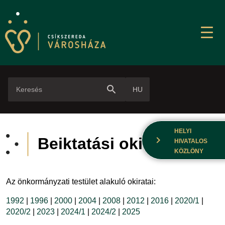
search
HU
HELYI
chevron_right
Beiktatási okiratok
HIVATALOS
KÖZLÖNY
Az önkormányzati testület alakuló okiratai:
1992
|
1996
|
2000
|
2004
|
2008
|
2012
|
2016
|
2020/1
|
2020/2
|
2023
|
2024/1
|
2024/2
|
2025