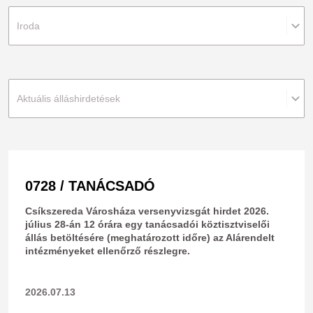
Iroda
Aktuális álláshirdetések
0728 / TANÁCSADÓ
Csíkszereda Városháza versenyvizsgát hirdet 2026.
július 28-án 12 órára egy tanácsadói köztisztviselői
állás betöltésére (meghatározott időre) az Alárendelt
intézményeket ellenőrző részlegre.
2026.07.13