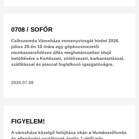
0708 / SOFŐR
Csíkszereda Városháza versenyvizsgát hirdet 2026.
július 29-én 10 órára egy gépkocsivezetői
munkaszerződéses állás meghatározatlan idejű
betöltésére a Kertészeti, zöldövezeti, karbantartással,
szállítással és piaccal foglalkozó igazgatóságra.
2026.07.08
FIGYELEM!
A városháza közelgő felújítása okán a Humánerőforrás
és ellenőrzési osztályunk április 1-jétől már