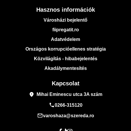
Hasznos információk
Városházi bejelentő
fiipregatit.ro
Adatvédelem
Országos korrupcióellenes stratégia
Közvilágítás - hibabejelentés
Akadálymentesítés
Kapcsolat
place
Mihai Eminescu utca 3A szám
phone
0266-315120
mail_outline
varoshaza@szereda.ro