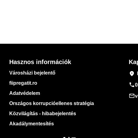
Hasznos információk
Ka
Városházi bejelentő
place
fiipregatit.ro
phone
0
Adatvédelem
mail_outline
v
Országos korrupcióellenes stratégia
Közvilágítás - hibabejelentés
Akadálymentesítés