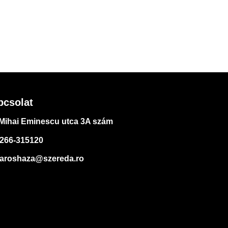
pcsolat
Mihai Eminescu utca 3A szám
266-315120
aroshaza@szereda.ro