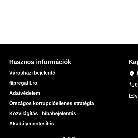
Hasznos információk
Ka
Városházi bejelentő
place
fiipregatit.ro
phone
0
Adatvédelem
mail_outline
v
Országos korrupcióellenes stratégia
Közvilágítás - hibabejelentés
Akadálymentesítés