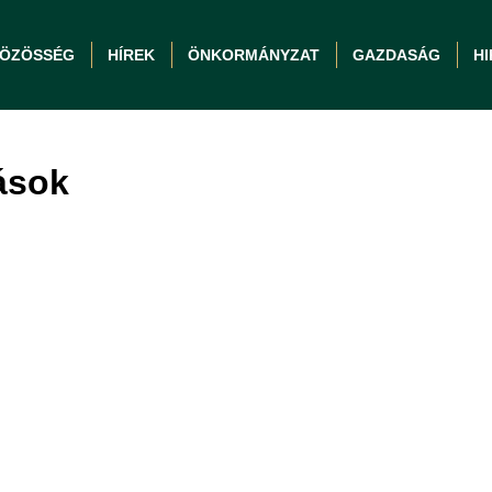
ÖZÖSSÉG
HÍREK
ÖNKORMÁNYZAT
GAZDASÁG
H
ások