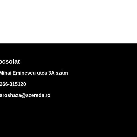
pcsolat
Mihai Eminescu utca 3A szám
266-315120
aroshaza@szereda.ro