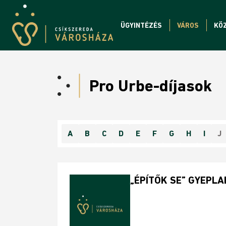
ÜGYINTÉZÉS
VÁROS
KÖ
Pro Urbe-díjasok
A
B
C
D
E
F
G
H
I
J
„ÉPÍTŐK SE” GYEPL