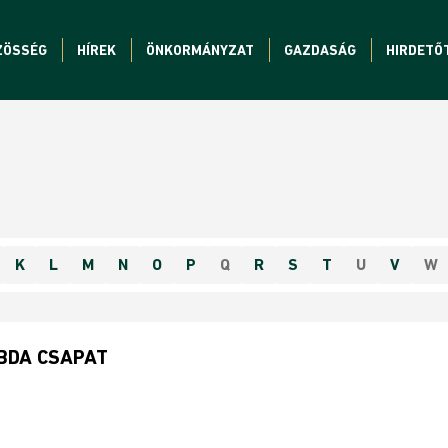
ZÖSSÉG
HÍREK
ÖNKORMÁNYZAT
GAZDASÁG
HIRDETŐ
K
L
M
N
O
P
Q
R
S
T
U
V
W
ABDA CSAPAT