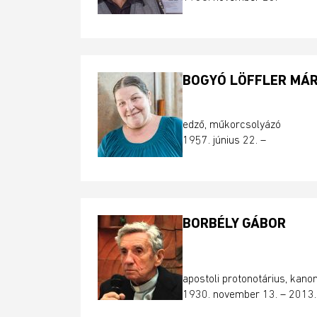
BOGYÓ LÖFFLER MÁR
edző, műkorcsolyázó
1957. június 22. –
BORBÉLY GÁBOR
apostoli protonotárius
, kano
1930. november 13. – 2013.