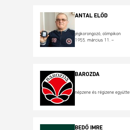
ANTAL ELŐD
jégkorongozó, olimpikon
1955. március 11. –
BAROZDA
népzene és régizene együtte
BEDŐ IMRE