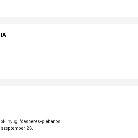
IA
nok
, nyug. főesperes-plébános
 szeptember 28.