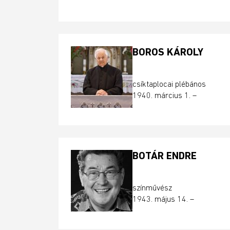
BOROS KÁROLY
csíktaplocai plébános
1940. március 1. –
BOTÁR ENDRE
színművész
1943. május 14. –