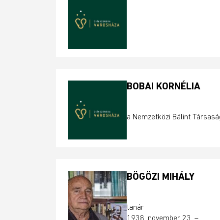
BOBAI KORNÉLIA
a Nemzetközi Bálint Társasá
BÖGÖZI MIHÁLY
tanár
1938. november 23. –