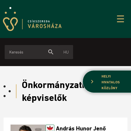
search
HU
HELYI
chevron_right
Önkormányzati
HIVATALOS
KÖZLÖNY
képviselők
András Hunor Jenő