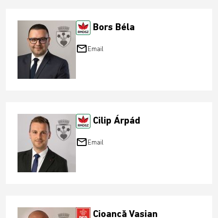
Bors Béla
mail_outline
Email
Cilip Árpád
mail_outline
Email
Cioancă Vasian