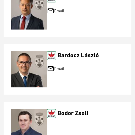
mail_outline
Email
Bardocz László
mail_outline
Email
Bodor Zsolt