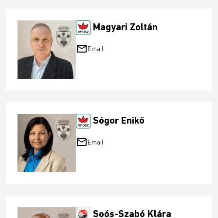
Magyari Zoltán
mail_outline
Email
Sógor Enikő
mail_outline
Email
Soós-Szabó Klára