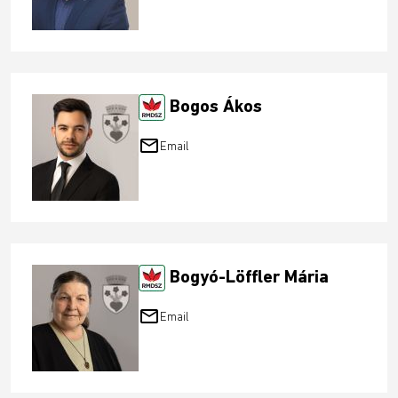
Bogos Ákos
mail_outline
Email
Bogyó-Löffler Mária
mail_outline
Email