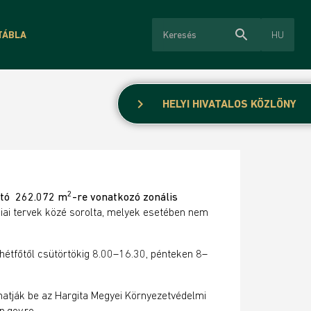
search
HU
TÁBLA
chevron_right
HELYI HIVATALOS KÖZLÖNY
2
ható 262.072 m
-re vonatkoz
ó zonális
iai tervek közé sorolta, melyek esetében nem
hétfőtől csütörtökig 8.00–16.30, pénteken 8–
thatják be az Hargita Megyei Környezetvédelmi
.gov.ro.