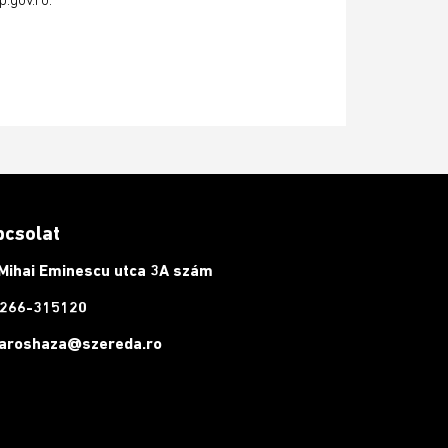
pcsolat
Mihai Eminescu utca 3A szám
266-315120
aroshaza@szereda.ro