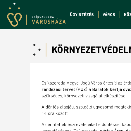
ÜGYINTÉZÉS
VÁROS
KÖ
KÖRNYEZETVÉDELM
Csíkszereda Megyei Jogú Város értesíti az érd
rendezési tervet (PUZ)
a
Bar
átok kertje öv
szükséges, környezeti vizsgálat elkészítése.
A döntés alapjául szolgáló ügycsomó megtekin
14 óra között.
Az érintettek észrevételeiket e döntéssel kap
Igazgatósághoz (Csíkszereda, Márton Áron utc