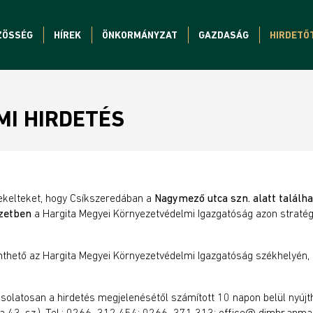
ZÖSSÉG
HÍREK
ÖNKORMÁNYZAT
GAZDASÁG
HIRDETŐ
I HIRDETÉS
ekelteket, hogy Csíkszeredában a
Nagymező utca
szn. alatt talál
ezetben
a Hargita Megyei Környezetvédelmi Igazgatóság azon stratég
thető az Hargita Megyei Környezetvédelmi Igazgatóság székhelyén, 
csolatosan a hirdetés megjelenésétől számított 10 napon belül nyúj
a 43. sz.). Tel.: 0266–312 454; 0266–371 313; office@ djmhr.anmap