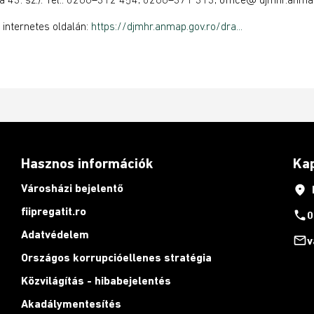
 internetes oldalán:
https://djmhr.anmap.gov.ro/dra...
Hasznos információk
Ka
Városházi bejelentő
place
fiipregatit.ro
phone
0
Adatvédelem
mail_outline
v
Országos korrupcióellenes stratégia
Közvilágítás - hibabejelentés
Akadálymentesítés