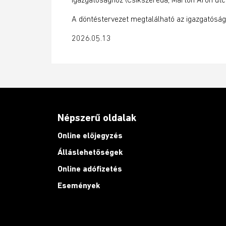
A döntéstervezet megtalálható az igazgatóság
2026.05.13
Népszerű oldalak
Online előjegyzés
Álláslehetőségek
Online adófizetés
Események