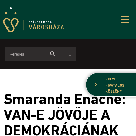
search
HU
HELYI
chevron_right
HIVATALOS
KÖZLÖNY
​Smaranda Enache:
VAN-E JÖVŐJE A
DEMOKRÁCIÁNAK