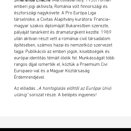
emberi jogi aktivista, Románia volt finnországi és
észtországi nagykövete. A Pro Európa Liga
társelnöke, a Civitas Alapítvány kurátora. Francia–
magyar szakos diplomáját Bukarestben szerezte,
pályáját tanárként és dramaturgként kezdte. 1989
után aktívan részt vett a romániai civil társadalom
építésében, számos hazai és nemzetközi szervezet
tagja. Publikációi az emberi jogok, kisebbségek és
európai identitás témáit ölelik fel. Munkásságát több
rangos díjjal ismerték el, köztük a Praemium Civi
Europaeo-val és a Magyar Köztársaság
Érdemrendjével.
Az előadás
„A honfoglalás előttől az Európai Unió
utánig"
sorozat része. A belépés ingyenes!