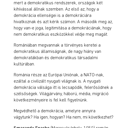
mert a demokratikus rendszerek, országok két
kihívással állnak szemben. Az első az, hogy a
demokrácia ellenségei is a demokráciára
hivatkoznak és azt kérik számon. A második meg az,
hogy van-e joga, legitimitása a demokráciának, hogy
nem demokratikus eszközökkel védje meg magát.
Romániában megvannak a törvényes keretei a
demokratikus államiságnak, de nagy hiány van
demokratákban és demokratikus társadalmi
kultúrában.
Románia része az Európai Uniónak, a NATO-nak,
ezáltal a civilizált nyugati világnak is. A nyugati
demokrácia válsága itt is lecsapódik, felerősödnek a
szélsőségek. Világjárvány, háború, média, migráció
következményeire is fel kell figyelnünk.
Megvédhető a demokrácia, amelyre annyira
vágytunk? Ha igen, hogyan? Ha nem, mi következhet?
Smaranda Enache
(Marosvásárhely, 1950) román