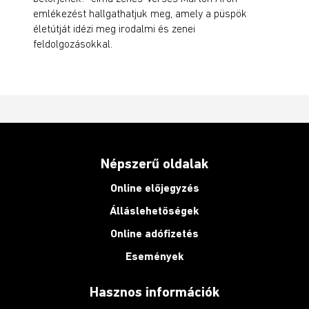
emlékezést hallgathatjuk meg, amely a püspök
életútját idézi meg irodalmi és zenei
feldolgozásokkal.
Népszerű oldalak
Online előjegyzés
Álláslehetőségek
Online adófizetés
Események
Hasznos információk