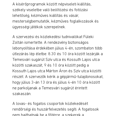
A kísérőprogramok között népviseleti kiállítás,
székely viseletbe való beöltözési és fotózási
lehetőség, kézműves kiállítás és vásár,
mesterségbemutatók, kézműves foglalkozások és
ügyességi játékok szerepelnek.
A szervezési és közlekedési tudnivalókat Füleki
Zoltán ismertette. A rendezvény biztonságos
lebonyolítása érdekében július 4-én, szombaton több
útlezárás lép életbe: 8.30 és 10 óra között lezárják a
Temesvári sugárút Szív utca és Kossuth Lajos utca
közötti szakaszát, 9 és 10 óra között pedig a
Kossuth Lajos utca Márton Áron és Szív utca közötti
részét. A szervezők kérik a gépjármű-tulajdonosokat,
hogy július 3-án 13 óra és július 4-én 10 óra között
ne parkoljanak a Temesvári sugárút érintett
szakaszán.
A lovas- és fogatos csoportok közlekedését
rendőrségi és huszárfelvezetés segíti. A fogatosok
nem hajthatnak be a főtérre, a szekerek a