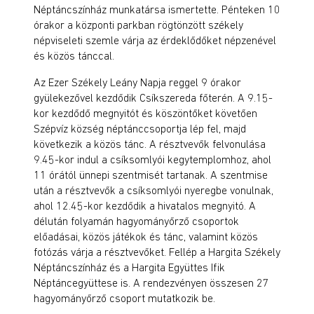
Néptáncszínház munkatársa ismertette. Pénteken 10
órakor a központi parkban rögtönzött székely
népviseleti szemle várja az érdeklődőket népzenével
és közös tánccal.
Az Ezer Székely Leány Napja reggel 9 órakor
gyülekezővel kezdődik Csíkszereda főterén. A 9.15-
kor kezdődő megnyitót és köszöntőket követően
Szépvíz község néptánccsoportja lép fel, majd
következik a közös tánc. A résztvevők felvonulása
9.45-kor indul a csíksomlyói kegytemplomhoz, ahol
11 órától ünnepi szentmisét tartanak. A szentmise
után a résztvevők a csíksomlyói nyeregbe vonulnak,
ahol 12.45-kor kezdődik a hivatalos megnyitó. A
délután folyamán hagyományőrző csoportok
előadásai, közös játékok és tánc, valamint közös
fotózás várja a résztvevőket. Fellép a Hargita Székely
Néptáncszínház és a Hargita Együttes Ifik
Néptáncegyüttese is. A rendezvényen összesen 27
hagyományőrző csoport mutatkozik be.