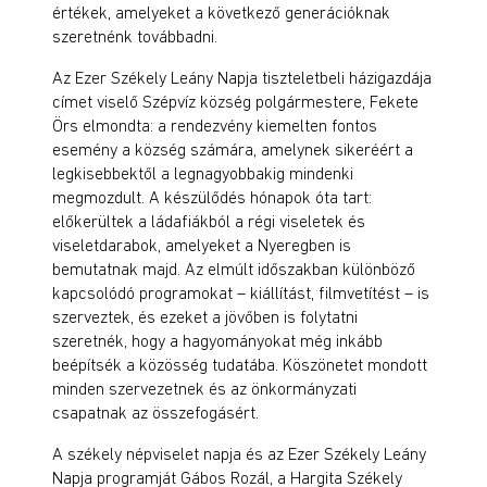
értékek, amelyeket a következő generációknak
szeretnénk továbbadni.
Az Ezer Székely Leány Napja tiszteletbeli házigazdája
címet viselő Szépvíz község polgármestere, Fekete
Örs elmondta: a rendezvény kiemelten fontos
esemény a község számára, amelynek sikeréért a
legkisebbektől a legnagyobbakig mindenki
megmozdult. A készülődés hónapok óta tart:
előkerültek a ládafiákból a régi viseletek és
viseletdarabok, amelyeket a Nyeregben is
bemutatnak majd. Az elmúlt időszakban különböző
kapcsolódó programokat – kiállítást, filmvetítést – is
szerveztek, és ezeket a jövőben is folytatni
szeretnék, hogy a hagyományokat még inkább
beépítsék a közösség tudatába. Köszönetet mondott
minden szervezetnek és az önkormányzati
csapatnak az összefogásért.
A székely népviselet napja és az Ezer Székely Leány
Napja programját Gábos Rozál, a Hargita Székely