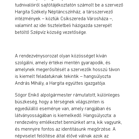
tudnivalóiról sajtótájékoztatón számolt be a szervező
Hargita Székely Néptáncszínház, a társszervező
intézmények – köztük Csíkszereda Városháza –,
valamint az idei tiszteletbeli házigazda szerepét
betöltő Szépvíz község vezetősége.
A rendezvénysorozat olyan közösséget kíván
szolgálni, amely értékei mentén gyarapodik, és
amelynek megerősítését a szervezők hosszú távon
is kiemelt feladatuknak tekintik – hangsúlyozta
András Mihály, a Hargita együttes igazgatója.
Sógor Enikő alpolgármester rámutatott, különleges
büszkeség, hogy a térségnek világszinten is
egyedülálló eseménye van, amely rangjában és
látványosságában is kiemelkedő. Hangsúlyozta: a
rendezvény emlékeztet bennünket arra, kik vagyunk,
és mennyire fontos az identitásunk megőrzése. A
népviselet felöltése által élővé válnak azok az