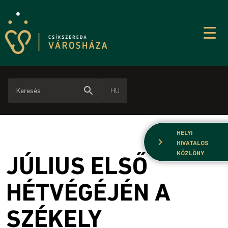
search
HU
HELYI
chevron_right
HIVATALOS
KÖZLÖNY
JÚLIUS ELSŐ
HÉTVÉGÉJÉN A
SZÉKELY