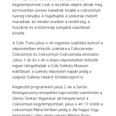
kegytemplomnál csak a leszállás idejére állnak meg,
ezt követően üresen haladnak tovább a csíksomlyói
nyereg irányába. A fogathajtók a szekerek mellett
maradnak, és minden esetben a rendőrség, a
huszárok és a biztonsági szolgálat utasításait
követik.
A Csíki Trans július 4-én ingyenes szállítást biztosít a
népviseletben érkezők számára a Csíkszereda–
Csíksomlyó és Csíksomlyó–Csíkszereda útvonalon.
Július 3-án és 4-én a teljes népviseletben érkezők
ingyen látogathatják a Csíki Székely Múzeum
kiállításait, a székely népviselet napján pedig a
szépvízi Székely Határőr Emlékközpont is.
Kiegészítő programként július 2-án a Sarlós
Boldogasszony ünnepéhez kapcsolódó szentmisén a
Siklósi Tenkes Vegyeskar ad hangversenyt a
csíksomlyói kegytemplomban, július 4-én 19 órától a
csíksomlyói Mária Kertben pedig a „Ne hagyd, hogy
betörjenek!” című zenés-verses Márton Áron-