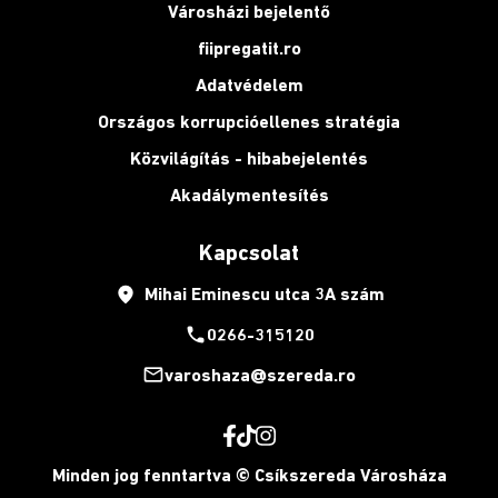
Városházi bejelentő
fiipregatit.ro
Adatvédelem
Országos korrupcióellenes stratégia
Közvilágítás - hibabejelentés
Akadálymentesítés
Kapcsolat
place
Mihai Eminescu utca 3A szám
phone
0266-315120
mail_outline
varoshaza@szereda.ro
Minden jog fenntartva © Csíkszereda Városháza