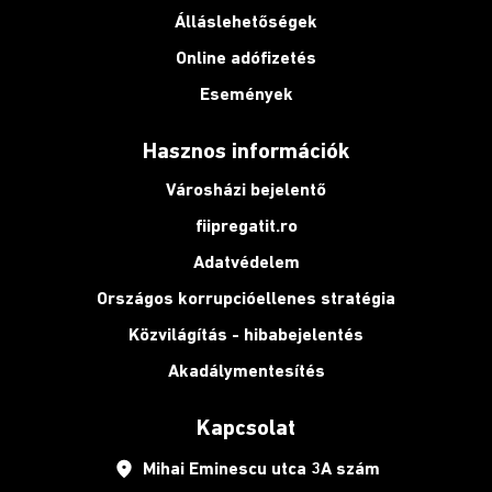
Álláslehetőségek
Online adófizetés
Események
Hasznos információk
Városházi bejelentő
fiipregatit.ro
Adatvédelem
Országos korrupcióellenes stratégia
Közvilágítás - hibabejelentés
Akadálymentesítés
Kapcsolat
place
Mihai Eminescu utca 3A szám