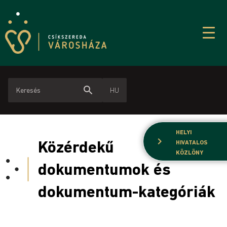
search
HU
HELYI
chevron_right
Közérdekű
HIVATALOS
KÖZLÖNY
dokumentumok és
dokumentum-kategóriák