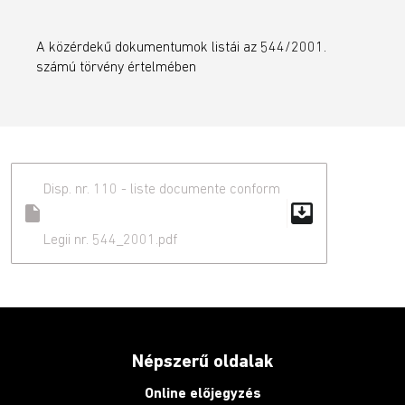
A közérdekű dokumentumok listái az 544/2001.
számú törvény értelmében
Disp. nr. 110 - liste documente conform
move_to_inbox
insert_drive_file
Legii nr. 544_2001.pdf
Népszerű oldalak
Online előjegyzés