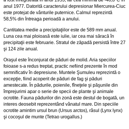
anul 1977. Datorită caracterului depresionar Miercurea-Ciuc
este protejat de vânturile puternice. Calmul reprezintă
58,5% din întreaga perioadă a anului.
Cantitatea medie a precipitaţiilor este de 589 mm anual.
Luna cea mai ploioasă este iulie, iar cea mai săracă în
precipitaţii este februarie. Stratul de zăpadă persistă între 27
şi 124 zile anual.
Oraşul este înconjurat de păduri de molid. Aria speciilor
foioase s-a redus treptat, practic nefiind prezente în mod
semnificativ în depresiune. Muntele Şumuleu reprezintă o
excepţie, fiind acoperit de păduri de fag şi păduri
amestecate. În pădurile, poienile, fîneţele şi păşunile din
împrejurimi apar o serie de specii de plante şi animale
ocrotite. Fauna pădurilor din zonă este destul de bogată, un
interes deosebit reprezentând vânatul mare. Din speciile
ocrotite amintim ursul brun (Ursus arctos), râsul (Lynx lynx)
şi cocoşul de munte (Tetrao urogallus.)