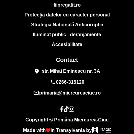
fiipregatit.ro
Protecția datelor cu caracter personal
Strategia Națională Anticorupție
Iluminat public - deranjamente
Accesibilitate
Contact
place
str. Mihai Eminescu nr. 3A
phone
0266-315120
mail_outline
primaria@miercureaciuc.ro
Copyright © Primăria Miercurea-Ciuc
Made with
in Transylvania by