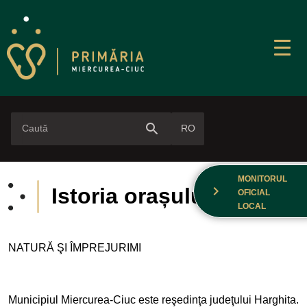
search
RO
MONITORUL
chevron_right
Istoria orașului
OFICIAL
LOCAL
NATURĂ ŞI ÎMPREJURIMI
Municipiul Miercurea-Ciuc este reşedinţa judeţului Harghita.