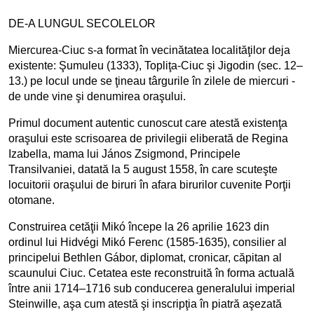
DE-A LUNGUL SECOLELOR
Miercurea-Ciuc s-a format în vecinătatea localităţilor deja
existente: Şumuleu (1333), Topliţa-Ciuc şi Jigodin (sec. 12–
13.) pe locul unde se ţineau târgurile în zilele de miercuri -
de unde vine şi denumirea oraşului.
Primul document autentic cunoscut care atestă existenţa
oraşului este scrisoarea de privilegii eliberată de Regina
Izabella, mama lui János Zsigmond, Principele
Transilvaniei, datată la 5 august 1558, în care scuteşte
locuitorii oraşului de biruri în afara birurilor cuvenite Porţii
otomane.
Construirea cetăţii Mikó începe la 26 aprilie 1623 din
ordinul lui Hidvégi Mikó Ferenc (1585-1635), consilier al
principelui Bethlen Gábor, diplomat, cronicar, căpitan al
scaunului Ciuc. Cetatea este reconstruită în forma actuală
între anii 1714–1716 sub conducerea generalului imperial
Steinwille, aşa cum atestă şi inscripţia în piatră aşezată