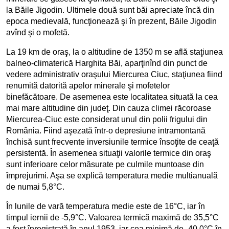
la Băile Jigodin. Ultimele două sunt băi apreciate încă din
epoca medievală, funcţionează şi în prezent, Băile Jigodin
avînd şi o mofetă.
La 19 km de oraş, la o altitudine de 1350 m se află staţiunea
balneo-climaterică Harghita Băi, aparţinînd din punct de
vedere administrativ oraşului Miercurea Ciuc, staţiunea fiind
renumită datorită apelor minerale şi mofetelor
binefăcătoare. De asemenea este localitatea situată la cea
mai mare altitudine din judeţ. Din cauza climei răcoroase
Miercurea-Ciuc este considerat unul din polii frigului din
România. Fiind aşezată într-o depresiune intramontană
închisă sunt frecvente inversiunile termice însoţite de ceaţă
persistentă. În asemenea situaţii valorile termice din oraş
sunt inferioare celor măsurate pe culmile muntoase din
împrejurimi. Aşa se explică temperatura medie multianuală
de numai 5,8°C.
În lunile de vară temperatura medie este de 16°C, iar în
timpul iernii de -5,9°C. Valoarea termică maximă de 35,5°C
a fost înregistrată în anul 1953, iar cea minimă de -40,0°C în