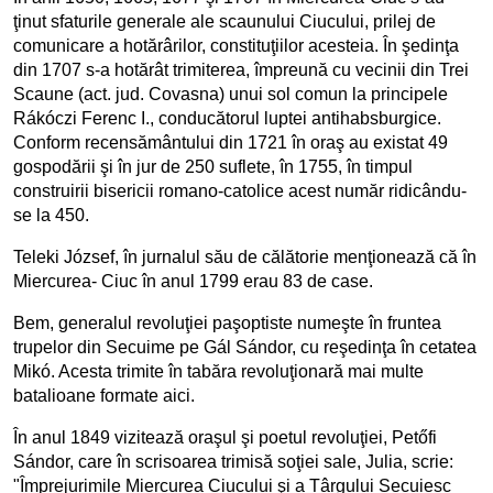
ţinut sfaturile generale ale scaunului Ciucului, prilej de
comunicare a hotărârilor, constituţiilor acesteia. În şedinţa
din 1707 s-a hotărât trimiterea, împreună cu vecinii din Trei
Scaune (act. jud. Covasna) unui sol comun la principele
Rákóczi Ferenc I., conducătorul luptei antihabsburgice.
Conform recensământului din 1721 în oraş au existat 49
gospodării şi în jur de 250 suflete, în 1755, în timpul
construirii bisericii romano-catolice acest număr ridicându-
se la 450.
Teleki József, în jurnalul său de călătorie menţionează că în
Miercurea- Ciuc în anul 1799 erau 83 de case.
Bem, generalul revoluţiei paşoptiste numeşte în fruntea
trupelor din Secuime pe Gál Sándor, cu reşedinţa în cetatea
Mikó. Acesta trimite în tabăra revoluţionară mai multe
batalioane formate aici.
În anul 1849 vizitează oraşul şi poetul revoluţiei, Petőfi
Sándor, care în scrisoarea trimisă soţiei sale, Julia, scrie:
"Împrejurimile Miercurea Ciucului şi a Târgului Secuiesc