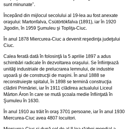
sunt minunate".
Începând din mijlocul secolului al 19-lea au fost anexate
oraşului: Martonfalva, Csütörtökfalva (1891), iar în 1920
Jigodin, în 1959 Şumuleu şi Topliţa-Ciuc.
În anul 1878 Miercurea-Ciuc a devenit reşedinţa judeţului
Ciuc.
Calea ferată dată în folosinţă la 5 aprilie 1897 a adus
schimbări radicale în dezvoltarea oraşului. Se înfiinţează
unităţi industriale de prelucrarea lemnului, de industrie
uşoară şi de construcţii de maşini. În anul 1888 se
reconstruieşte spitalul, în 1898 se termină construcţia
clădirii Primăriei, iar în 1911 clădirea actualului Liceul
Márton Áron în care se mută şcoala medie înfiinţată în
Şumuleu în 1630.
În anul 1910 au trăit în oraş 3701 persoane, iar în anul 1930
Miercurea-Ciuc avea 4807 locuitori.
Miercurea-Ciuc şi după cel de al II-lea război mondial a