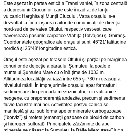
Este aşezat în partea estică a Transilvaniei, în zona centrală
a depresiunii Ciucurilor, care este încadrat de lanţul
vulcanic Harghita şi Munţii Ciucului. Vatra oraşului s-a
dezvoltat la încrucişarea căilor de comunicaţii de direcţia
nord-sud de pe valea Oltului, respectiv vest-est, care
traversează pasurile carpatice Vlăhiţa (Tolvajos) şi Ghimeş.
Coordonatele geografice ale oraşului sunt: 46°21’ latitudine
nordică şi 25°48’ longitudine estică.
Oraşul este aşezat pe terasele Oltului şi parţial pe marginea
conurilor de dejecţie a pârâului Şumuleu, la poalele
muntelui Şumuleu Mare cu o înălţime de 1033 m.
Altitudinea localităţii variază între 655 şi 730 m deasupra
nivelului mării. În împrejurimile oraşului apar formaţiuni
sedimentare din perioada mezozoicului, roci vulcanice
neogene, cu preponderenţă andezite, precum şi sedimente
fluvio-lacustre mai noi. Activitatea postvulcanică se
manifestă şi azi sub forma apelor minerale carbogazoase
("borvíz") şi mofete (emanaţii gazoase de bioxid de carbon
şi hidrogen sulfurat). Principalele zăcăminte de ape
minerale se găsesc la Şumuleu, la Băile Miercurea-Ciuc şi