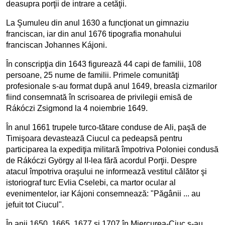
deasupra porţii de intrare a cetăţii.
La Şumuleu din anul 1630 a funcţionat un gimnaziu
franciscan, iar din anul 1676 tipografia monahului
franciscan Johannes Kájoni.
În conscripţia din 1643 figurează 44 capi de familii, 108
persoane, 25 nume de familii. Primele comunităţi
profesionale s-au format după anul 1649, breasla cizmarilor
fiind consemnată în scrisoarea de privilegii emisă de
Rákóczi Zsigmond la 4 noiembrie 1649.
În anul 1661 trupele turco-tătare conduse de Ali, paşă de
Timişoara devastează Ciucul ca pedeapsă pentru
participarea la expediţia militară împotriva Poloniei condusă
de Rákóczi György al II-lea fără acordul Porţii. Despre
atacul împotriva oraşului ne informează vestitul călător şi
istoriograf turc Evlia Cselebi, ca martor ocular al
evenimentelor, iar Kájoni consemnează: "Păgânii ... au
jefuit tot Ciucul".
În anii 1650, 1665, 1677 şi 1707 în Miercurea-Ciuc s-au