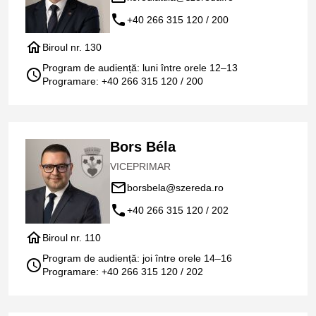
call
+40 266 315 120 / 200
home
Biroul nr. 130
Program de audiență: luni între orele 12–13
schedule
Programare: +40 266 315 120 / 200
Bors Béla
VICEPRIMAR
mail_outline
borsbela@szereda.ro
call
+40 266 315 120 / 202
home
Biroul nr. 110
Program de audiență: joi între orele 14–16
schedule
Programare: +40 266 315 120 / 202