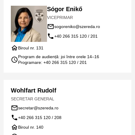
Sógor Enikő
VICEPRIMAR
mail_outline
sogoreniko@szereda.ro
call
+40 266 315 120 / 201
home
Biroul nr. 131
Program de audiență: joi între orele 14–16
schedule
Programare: +40 266 315 120 / 201
Wohlfart Rudolf
SECRETAR GENERAL
mail_outline
secretar@szereda.ro
call
+40 266 315 120 / 208
home
Biroul nr. 140