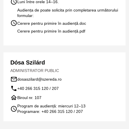
schedule
Luni între orele 14–16.
Audiența de poate solicita prin completarea următorului
formular:
schedule
Cerere pentru primire în audiență.doc
Cerere pentru primire în audiență.pdf
Dósa Szilárd
ADMINISTRATOR PUBLIC
mail_outline
dosaszilard@szereda.ro
call
+40 266 315 120 / 207
home
Biroul nr. 107
Program de audiență: miercuri 12–13
schedule
Programare: +40 266 315 120 / 207