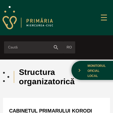
search
RO
MONITORUL
chevron_right
Structura
OFICIAL
LOCAL
organizatorică
CABINETUL PRIMARULUI KORODI