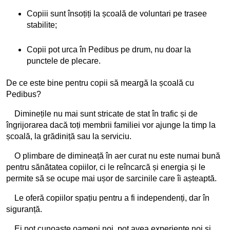
Copiii sunt însoțiți la școală de voluntari pe trasee
stabilite;
Copii pot urca în Pedibus pe drum, nu doar la
punctele de plecare.
De ce este bine pentru copii să meargă la școală cu
Pedibus?
Diminețile nu mai sunt stricate de stat în trafic și de
îngrijorarea dacă toți membrii familiei vor ajunge la timp la
școală, la grădiniță sau la serviciu.
O plimbare de dimineață în aer curat nu este numai bună
pentru sănătatea copiilor, ci le reîncarcă și energia și le
permite să se ocupe mai ușor de sarcinile care îi așteaptă.
Le oferă copiilor spațiu pentru a fi independenți, dar în
siguranță.
Ei pot cunoaște oameni noi, pot avea experiențe noi și