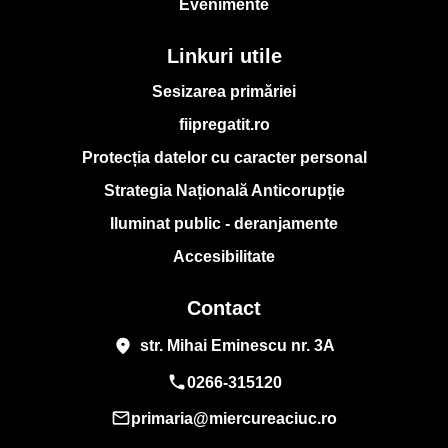
Evenimente
Linkuri utile
Sesizarea primăriei
fiipregatit.ro
Protecția datelor cu caracter personal
Strategia Națională Anticorupție
Iluminat public - deranjamente
Accesibilitate
Contact
place
str. Mihai Eminescu nr. 3A
phone
0266-315120
mail_outline
primaria@miercureaciuc.ro