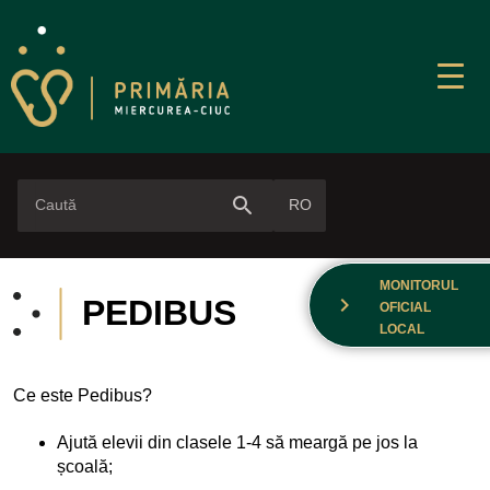
search
RO
MONITORUL
chevron_right
PEDIBUS
OFICIAL
LOCAL
Ce este Pedibus?
Ajută elevii din clasele 1-4 să meargă pe jos la
școală;