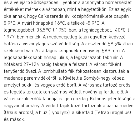
és a velejáró ködképződés. Ilyenkor alacsonyabb hőmérsékleti
értékeket mérnek a városban, mint a hegytetőkön. Ez az egyik
oka annak, hogy Csíkszereda évi középhőmérséklete csupán
5,9°C. A nyári hónapoké 16°C, a télieké -5,9°C. A
legmelegebbet, 35,5°C-t 1953-ban, a leghidegebbet, -40°C-t
1977-ben mérték. A medencejelleg talán egyetlen kedvező
hatása a viszonylagos szélvédettség. Az esztendő 58,5%-ában
szélcsend van. Az átlagos csapadékmennyiség 589 mm. A
legcsapadékosabb hónap július, a legszárazabb február. A
hótakaró 27-124 napig takarja a felszínt. A várost főként
fenyőerdő övezi. A lombhullató fák fokozatosan kiszorultak a
medence peremvidékéről is. Kivételt a Somlyó-hegy képez,
amelyet bükk- és vegyes erdő borít. A városhoz tartozó erdős
és legelős területeken számos védett növényfaj fordul elő. A
város körüli erdők faunája is igen gazdag. Különös jelentőségű a
nagyvadállomány. A védett fajok közé tartoznak a barna medve
(Ursus arctos), a hiúz (Lynx lynx), a siketfajd (Tetrao urogallus)
és mások.