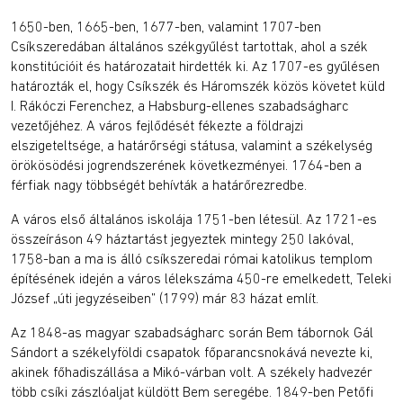
1650-ben, 1665-ben, 1677-ben, valamint 1707-ben
Csíkszeredában általános székgyűlést tartottak, ahol a szék
konstitúcióit és határozatait hirdették ki. Az 1707-es gyűlésen
határozták el, hogy Csíkszék és Háromszék közös követet küld
I. Rákóczi Ferenchez, a Habsburg-ellenes szabadságharc
vezetőjéhez. A város fejlődését fékezte a földrajzi
elszigeteltsége, a határőrségi státusa, valamint a székelység
örökösödési jogrendszerének következményei. 1764-ben a
férfiak nagy többségét behívták a határőrezredbe.
A város első általános iskolája 1751-ben létesül. Az 1721-es
összeíráson 49 háztartást jegyeztek mintegy 250 lakóval,
1758-ban a ma is álló csíkszeredai római katolikus templom
építésének idején a város lélekszáma 450-re emelkedett, Teleki
József „úti jegyzéseiben” (1799) már 83 házat említ.
Az 1848-as magyar szabadságharc során Bem tábornok Gál
Sándort a székelyföldi csapatok főparancsnokává nevezte ki,
akinek főhadiszállása a Mikó-várban volt. A székely hadvezér
több csíki zászlóaljat küldött Bem seregébe. 1849-ben Petőfi