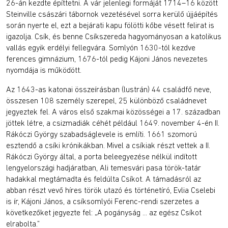
26-án kezdte építtetni. A vár jelenlegi formáját 1714–16 között
Steinville császári tábornok vezetésével sorra kerülő újjáépítés
során nyerte el, ezt a bejárati kapu fölötti kőbe vésett felirat is
igazolja. Csík, és benne Csíkszereda hagyományosan a katolikus
vallás egyik erdélyi fellegvára. Somlyón 1630-tól kezdve
ferences gimnázium, 1676-tól pedig Kájoni János nevezetes
nyomdája is működött.
Az 1643-as katonai összeírásban (lustrán) 44 családfő neve,
összesen 108 személy szerepel, 25 különböző családnevet
jegyeztek fel. A város első szakmai közösségei a 17. században
jöttek létre, a csizmadiák céhét például 1649. november 4-én II.
Rákóczi György szabadságlevele is említi. 1661 szomorú
esztendő a csíki krónikákban. Mivel a csíkiak részt vettek a II.
Rákóczi György által, a porta beleegyezése nélkül indított
lengyelországi hadjáratban, Ali temesvári pasa török-tatár
hadakkal megtámadta és feldúlta Csíkot. A támadásról az
abban részt vevő híres török utazó és történetíró, Evlia Cselebi
is ír, Kájoni János, a csíksomlyói Ferenc-rendi szerzetes a
következőket jegyezte fel: „A pogányság ... az egész Csíkot
elrabolta.”