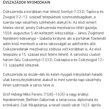
ÉVSZAZÁDOK NYOMDOKAIN
Csíkszereda a korábban már létező Somlyó (1333), Taploca és
Zsögöd (12–13. század) települések szomszédságában, a
szerda napi vásárhely színhelyén alakult ki. Az első ismert
hiteles okirat, amely Csíkszereda mezővárosi létét igazolja,
1558. augusztus 5-én keltezett, kibocsátója – János Zsigmond
fejedelem édesanyja – Izabella királyné, aki a portának fizetendő
adón kívül mentesíti a város lakosságát az adófizetés alól.
Csíkszeredának mezővárosi státusa volt korábban is. Az első
település a 15. század első felére tehető. A városhoz csatolt
három falu: Csíksomlyó (1333), Csíktaploca és Csíkzsögöd 12–
13. századtól léteznek.
Csíkszereda az észak–déli és kelet–nyugati irányokban haladó
utak kereszteződésénél alakult ki mint szerda napi vásárhely.
Innen származik a város neve is.
Gróf Hídvégi Mikó Ferenc (1585–1635) a nagy erdélyi
fejedelemnek, Bethlen Gábornak a tanácsosa, diplomata és
krónikaíró, Csík főkapitánya, a nevét viselő várat 1623. április