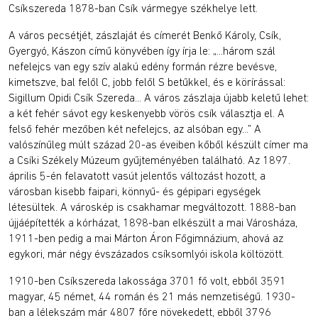
Csíkszereda 1878-ban Csík vármegye székhelye lett.
A város pecsétjét, zászlaját és címerét Benkő Károly, Csík,
Gyergyó, Kászon című könyvében így írja le: „...három szál
nefelejcs van egy szív alakú edény formán rézre bevésve,
kimetszve, bal felől C, jobb felől S betűkkel, és e körírással:
Sigillum Opidi Csík Szereda... A város zászlaja újabb keletű lehet:
a két fehér sávot egy keskenyebb vörös csík választja el. A
felső fehér mezőben két nefelejcs, az alsóban egy...” A
valószínűleg múlt század 20-as éveiben kőből készült címer ma
a Csíki Székely Múzeum gyűjteményében található. Az 1897.
április 5-én felavatott vasút jelentős változást hozott, a
városban kisebb faipari, könnyű- és gépipari egységek
létesültek. A városkép is csakhamar megváltozott. 1888-ban
újjáépítették a kórházat, 1898-ban elkészült a mai Városháza,
1911-ben pedig a mai Márton Áron Főgimnázium, ahová az
egykori, már négy évszázados csíksomlyói iskola költözött.
1910-ben Csíkszereda lakossága 3701 fő volt, ebből 3591
magyar, 45 német, 44 román és 21 más nemzetiségű. 1930-
ban a lélekszám már 4807 főre növekedett, ebből 3796