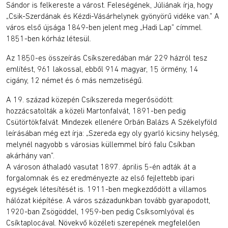
Sándor is felkereste a várost. Feleségének, Júliának írja, hogy
„Csik-Szerdának és Kézdi-Vásárhelynek gyönyörű vidéke van.” A
város első újsága 1849-ben jelent meg „Hadi Lap” címmel.
1851-ben kórház létesül.
Az 1850-es összeírás Csíkszeredában már 229 házról tesz
említést, 961 lakossal, ebből 914 magyar, 15 örmény, 14
cigány, 12 német és 6 más nemzetiségű.
A 19. század közepén Csíkszereda megerősödött:
hozzácsatolták a közeli Martonfalvát, 1891-ben pedig
Csütörtökfalvát. Mindezek ellenére Orbán Balázs A Székelyföld
leírásában még ezt írja: „Szereda egy oly gyarló kicsiny helység,
melynél nagyobb s városias küllemmel bíró falu Csíkban
akárhány van”.
A városon áthaladó vasutat 1897. április 5-én adták át a
forgalomnak és ez eredményezte az első fejlettebb ipari
egységek létesítését is. 1911-ben megkezdődött a villamos
hálózat kiépítése. A város századunkban tovább gyarapodott,
1920-ban Zsögöddel, 1959-ben pedig Csíksomlyóval és
Csíktaplocával. Növekvő közéleti szerepének megfelelően