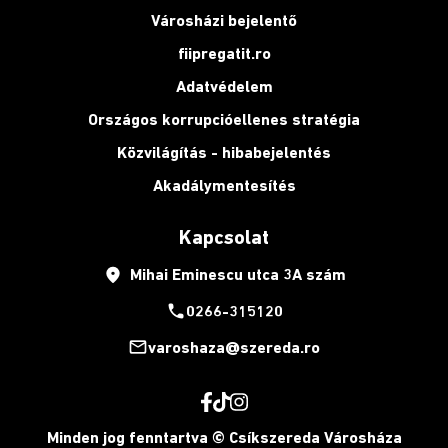
Városházi bejelentő
fiipregatit.ro
Adatvédelem
Országos korrupcióellenes stratégia
Közvilágítás - hibabejelentés
Akadálymentesítés
Kapcsolat
place
Mihai Eminescu utca 3A szám
phone
0266-315120
mail_outline
varoshaza@szereda.ro
Minden jog fenntartva © Csíkszereda Városháza