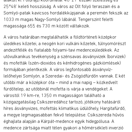
25°48’ keleti hosszúság. A város az Olt folyó teraszain és a
Somlyó-patak kavicsos hordalékkúpjainak a peremén fekszik az
1033 m magas Nagy-Somlyó lábánál. Tengerszint feletti
magassága 655 és 730 m között váltakozik.
A város határában megtalálhatók a földtörténeti középkor
üledékes kőzetei, a neogén kori vulkáni kőzetek, túlnyomórészt
andezitfélék és fiatalabb folyami-tavi medenceüledékek. Az
utóvulkanikus tevékenység a szénsavas ásványvizek (borvizek)
és mofetták (szén-dioxidos és kénhidrogénes gázkiömlések)
formájában jelentkezik. A város legfontosabb ásványvíz-
lelőhelyei Somlyón, a Szeredai- és Zsögödfürdőn vannak. E két
utóbbi már a középkor óta – mind a mai napig – közkedvelt
fürdőtelep, az utóbbinál mofetta is várja a vendégeket. A
várostól 19 km-re, 1350 m magasságon található a
közigazgatásilag Csíkszeredához tartozó, jótékony hatásáról
híres ásványvizes, mofettás klimatikus üdülőhely, Hargitafürdő,
a megye legmagasabban fekvő települése. Csíkszereda hűvös
éghajlata alapján a Kárpát-medence egyik hidegpólusa. A
medence zártsága miatt télen gyakori a hőmérsékleti inverzió