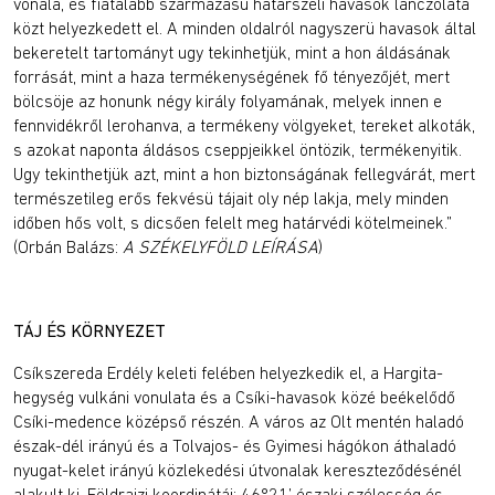
vonala, és fiatalabb származásu határszéli havasok lánczolata
közt helyezkedett el. A minden oldalról nagyszerü havasok által
bekeretelt tartományt ugy tekinhetjük, mint a hon áldásának
forrását, mint a haza termékenységének fő tényezőjét, mert
bölcsöje az honunk négy király folyamának, melyek innen e
fennvidékről lerohanva, a termékeny völgyeket, tereket alkoták,
s azokat naponta áldásos cseppjeikkel öntözik, termékenyitik.
Ugy tekinthetjük azt, mint a hon biztonságának fellegvárát, mert
természetileg erős fekvésü tájait oly nép lakja, mely minden
időben hős volt, s dicsően felelt meg határvédi kötelmeinek.”
(Orbán Balázs:
A SZÉKELYFÖLD LEÍRÁSA
)
TÁJ ÉS KÖRNYEZET
Csíkszereda Erdély keleti felében helyezkedik el, a Hargita-
hegység vulkáni vonulata és a Csíki-havasok közé beékelődő
Csíki-medence középső részén. A város az Olt mentén haladó
észak-dél irányú és a Tolvajos- és Gyimesi hágókon áthaladó
nyugat-kelet irányú közlekedési útvonalak kereszteződésénél
alakult ki. Földrajzi koordinátái: 46°21’ északi szélesség és