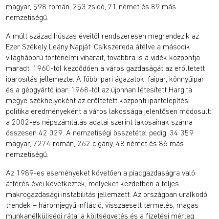
magyar, 598 román, 253 zsidó, 71 német és 89 más
nemzetiségű.
A múlt század húszas éveitől rendszeresen megrendezik az
Ezer Székely Leány Napját. Csíkszereda átélve a második
világháború történelmi viharait, továbbra is a vidék központja
maradt. 1960-tól kezdődően a város gazdaságát az erőltetett
iparosítás jellemezte. A főbb ipari ágazatok: faipar, könnyűipar
és a gépgyártó ipar. 1968-tól az újonnan létesített Hargita
megye székhelyeként az erőltetett központi ipartelepítési
politika eredményeként a város lakossága jelentősen módosult:
a 2002-es népszámlálás adatai szerint lakosainak száma
összesen 42 029. A nemzetiségi összetétel pedig: 34 359
magyar, 7274 román, 262 cigány, 48 német és 86 más
nemzetiségű.
Az 1989-es eseményeket követően a piacgazdaságra való
áttérés évei következtek, melyeket kezdetben a teljes
makrogazdasági instabilitás jellemzett. Az országban uralkodó
trendek – háromjegyű infláció, visszaesett termelés, magas
munkanélküliségi ráta, a költségvetés és a fizetési mérleg