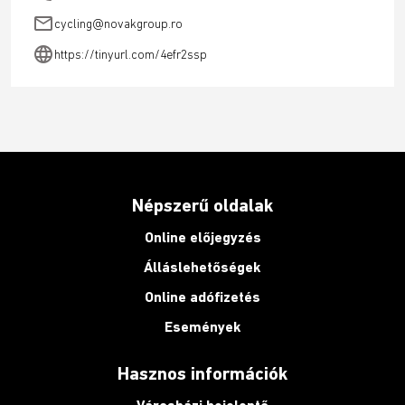
email
cycling@novakgroup.ro
language
https://tinyurl.com/4efr2ssp
Népszerű oldalak
Online előjegyzés
Álláslehetőségek
Online adófizetés
Események
Hasznos információk