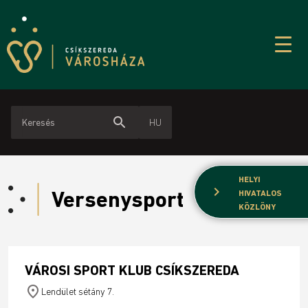
search
HU
HELYI
chevron_right
Versenysport
HIVATALOS
KÖZLÖNY
VÁROSI SPORT KLUB CSÍKSZEREDA
place
Lendület sétány 7.