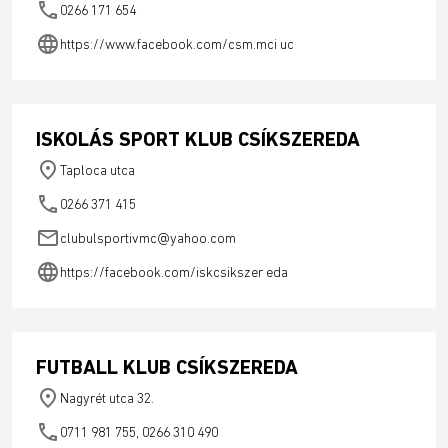
phone
0266 171 654
language
https://www.facebook.com/csm.mci uc
ISKOLÁS SPORT KLUB CSÍKSZEREDA
place
Taploca utca
phone
0266 371 415
email
clubulsportivmc@yahoo.com
language
https://facebook.com/iskcsikszer eda
FUTBALL KLUB CSÍKSZEREDA
place
Nagyrét utca 32.
phone
0711 981 755, 0266 310 490