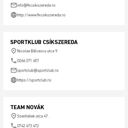
email
info@fkcsikszereda.ro
language
http://www.fkcsikszereda.ro
SPORTKLUB CSÍKSZEREDA
place
Nicolae Bălcescu utca 9.
phone
0266 371 457
email
sportclub@sportclub.ro
language
https://sportclub.ro
TEAM NOVÁK
place
Szentlélek utca 47.
phone
0742 473 472