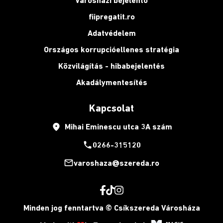
Városházi bejelentő
fiipregatit.ro
Adatvédelem
Országos korrupcióellenes stratégia
Közvilágítás - hibabejelentés
Akadálymentesítés
Kapcsolat
place
Mihai Eminescu utca 3A szám
phone
0266-315120
mail_outline
varoshaza@szereda.ro
Minden jog fenntartva © Csíkszereda Városháza