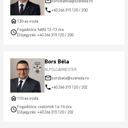
mail_outline
korodiattila@szereda.ro
call
+40 266 315 120 / 200
home
130-as iroda
Fogadóóra: hétfő 12–13 óra
schedule
Előjegyzés: +40 266 315 120 / 200
Bors Béla
ALPOLGÁRMESTER
mail_outline
borsbela@szereda.ro
call
+40 266 315 120 / 202
home
110-es iroda
Fogadóóra: csütörtök 14–16 óra
schedule
Előjegyzés: +40 266 315 120 / 202