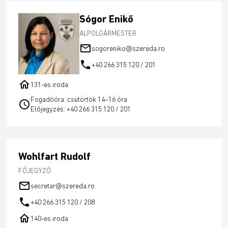
Sógor Enikő
ALPOLGÁRMESTER
mail_outline
sogoreniko@szereda.ro
call
+40 266 315 120 / 201
home
131-es iroda
Fogadóóra: csütörtök 14–16 óra
schedule
Előjegyzés: +40 266 315 120 / 201
Wohlfart Rudolf
FŐJEGYZŐ
mail_outline
secretar@szereda.ro
call
+40 266 315 120 / 208
home
140-es iroda