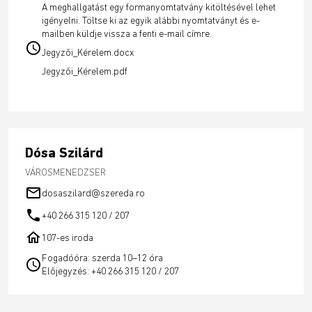
A meghallgatást egy formanyomtatvány kitöltésével lehet
igényelni. Töltse ki az egyik alábbi nyomtatványt és e-
mailben küldje vissza a fenti e-mail címre.
schedule
Jegyzői_Kérelem.docx
Jegyzői_Kérelem.pdf
Dósa Szilárd
VÁROSMENEDZSER
mail_outline
dosaszilard@szereda.ro
call
+40 266 315 120 / 207
home
107-es iroda
Fogadóóra: szerda 10–12 óra
schedule
Előjegyzés: +40 266 315 120 / 207