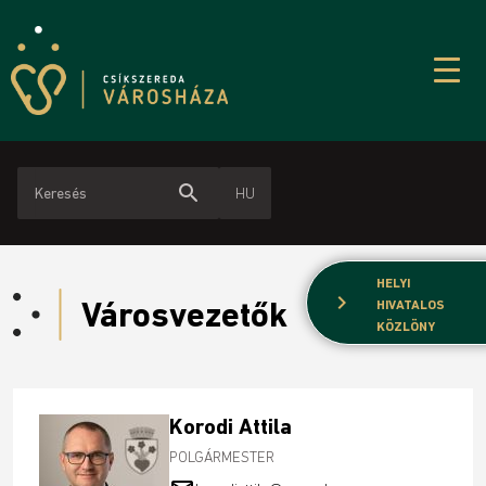
search
HU
HELYI
chevron_right
Városvezetők
HIVATALOS
KÖZLÖNY
Korodi Attila
POLGÁRMESTER